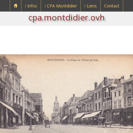
⁞ Infos
⁞ CPA Montdidier
⁞ Liens
Contact
cpa.montdidier.ovh