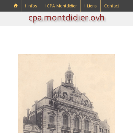
⁞ Infos
⁞ CPA Montdidier
⁞ Liens
Contact
cpa.montdidier.ovh