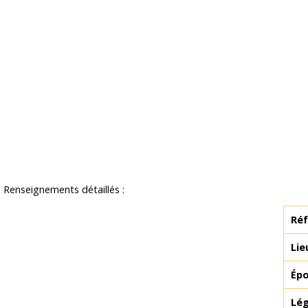
Renseignements détaillés :
Réf
Lie
Ép
Lég