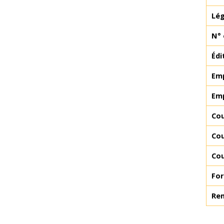
Lég
N° 
Édi
Emp
Emp
Cou
Cou
Cou
Fo
Re