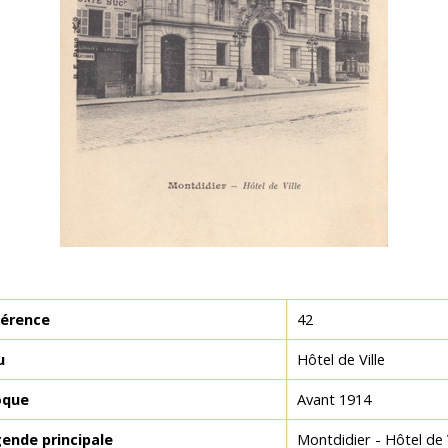
érence
42
u
Hôtel de Ville
oque
Avant 1914
ende principale
Montdidier - Hôtel de V