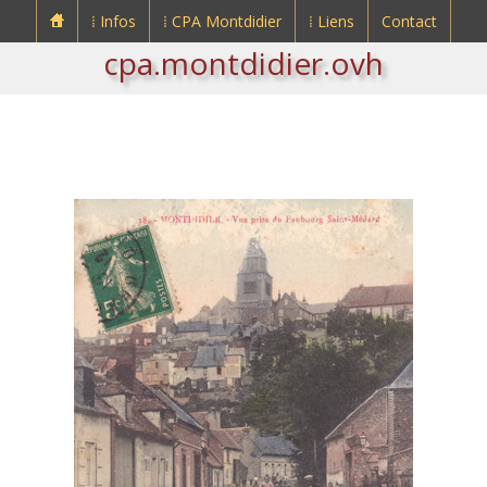
⁞ Infos
⁞ CPA Montdidier
⁞ Liens
Contact
cpa.montdidier.ovh