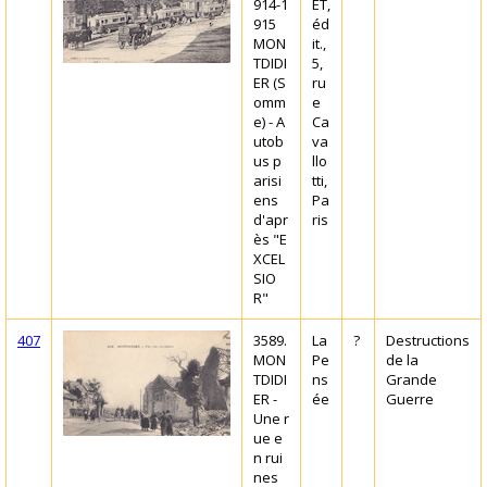
914-1
ET,
915
éd
MON
it.,
TDIDI
5,
ER (S
ru
omm
e
e) - A
Ca
utob
va
us p
llo
arisi
tti,
ens
Pa
d'apr
ris
ès "E
XCEL
SIO
R"
407
3589.
La
?
Destructions
MON
Pe
de la
TDIDI
ns
Grande
ER -
ée
Guerre
Une r
ue e
n rui
nes