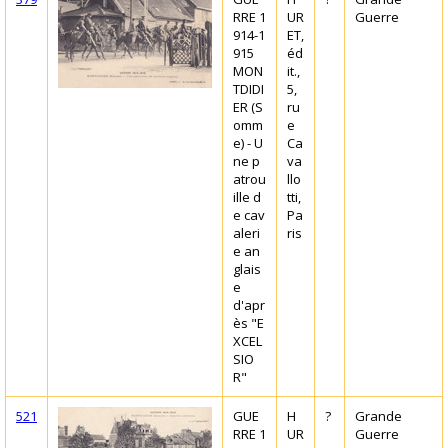
RRE 1
UR
Guerre
914-1
ET,
915
éd
MON
it.,
TDIDI
5,
ER (S
ru
omm
e
e) - U
Ca
ne p
va
atrou
llo
ille d
tti,
e cav
Pa
aleri
ris
e an
glais
e
d'apr
ès "E
XCEL
SIO
R"
521
GUE
H
?
Grande
RRE 1
UR
Guerre