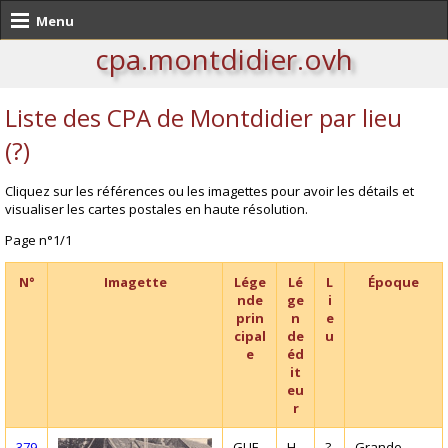
Menu
cpa.montdidier.ovh
Liste des CPA de Montdidier par lieu
(?)
Cliquez sur les références ou les imagettes pour avoir les détails et
visualiser les cartes postales en haute résolution.
Page n°1/1
N°
Imagette
Lége
Lé
L
Époque
nde
ge
i
prin
n
e
cipal
de
u
e
éd
it
eu
r
379
GUE
H
?
Grande