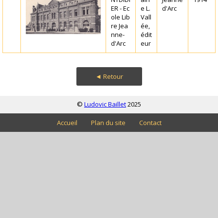
ER - Ec
e L.
d'Arc
ole Lib
Vall
re Jea
ée,
nne-
édit
d'Arc
eur
◄ Retour
©
Ludovic Baillet
2025
Accueil
Plan du site
Contact