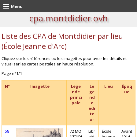
Menu
cpa.montdidier.ovh
Liste des CPA de Montdidier par lieu
(École Jeanne d'Arc)
Cliquez sur les références ou les imagettes pour avoir les détails et
visualiser les cartes postales en haute résolution.
Page n°1/1
N°
Imagette
Lége
Lé
Lieu
Époq
nde
ge
ue
princi
nd
pale
e
édi
te
ur
58
72 MO
Libr
École
Avant
NTDIDI
airi
Jeanne
1914