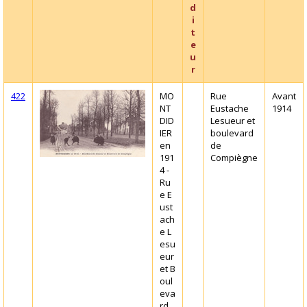
d
i
t
e
u
r
422
MO
Rue
Avant
NT
Eustache
1914
DID
Lesueur et
IER
boulevard
en
de
191
Compiègne
4 -
Ru
e E
ust
ach
e L
esu
eur
et B
oul
eva
rd