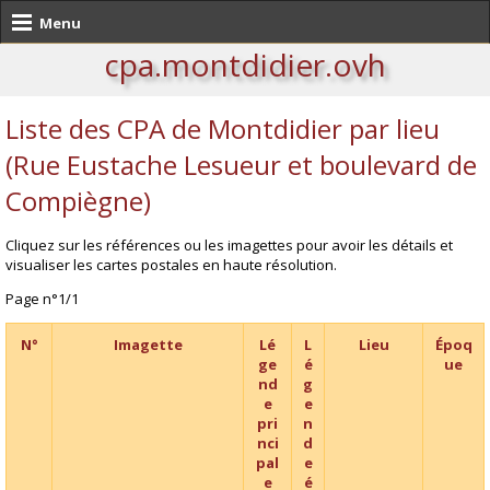
Menu
cpa.montdidier.ovh
Liste des CPA de Montdidier par lieu
(Rue Eustache Lesueur et boulevard de
Compiègne)
Cliquez sur les références ou les imagettes pour avoir les détails et
visualiser les cartes postales en haute résolution.
Page n°1/1
N°
Imagette
Lé
L
Lieu
Époq
ge
é
ue
nd
g
e
e
pri
n
nci
d
pal
e
e
é