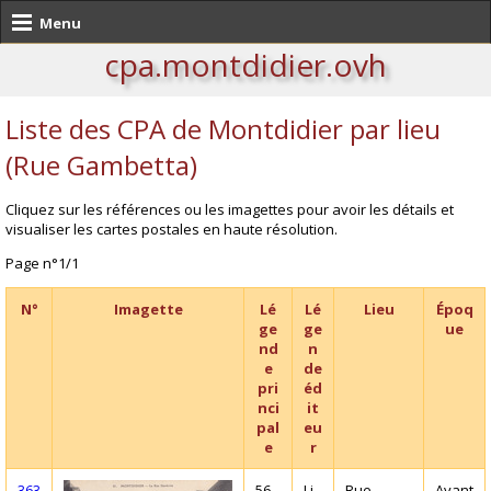
Menu
cpa.montdidier.ovh
Liste des CPA de Montdidier par lieu
(Rue Gambetta)
Cliquez sur les références ou les imagettes pour avoir les détails et
visualiser les cartes postales en haute résolution.
Page n°1/1
N°
Imagette
Lé
Lé
Lieu
Époq
ge
ge
ue
nd
n
e
de
pri
éd
nci
it
pal
eu
e
r
363
56.
Li
Rue
Avant