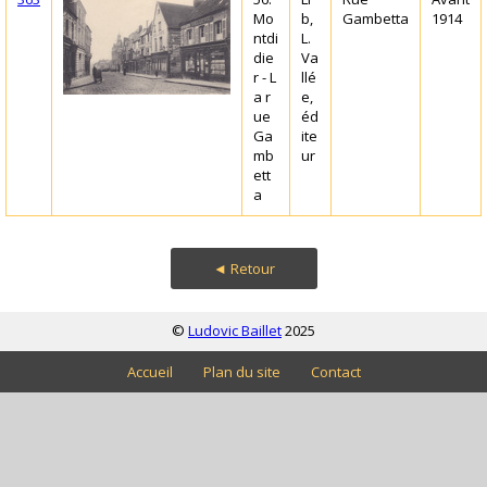
Mo
b,
Gambetta
1914
ntdi
L.
die
Va
r - L
llé
a r
e,
ue
éd
Ga
ite
mb
ur
ett
a
◄ Retour
©
Ludovic Baillet
2025
Accueil
Plan du site
Contact