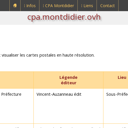
⁞ Infos
⁞ CPA Montdidier
⁞ Liens
Contact
cpa.montdidier.ovh
 visualiser les cartes postales en haute résolution.
Légende
Lieu
éditeur
Préfecture
Vincent-Auzanneau édit
Sous-Préfe