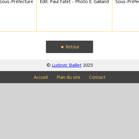
Sous-Préfecture
Edit. Paul Fafet - Photo E. Galland
Sous-Préfe
◄ Retour
©
Ludovic Baillet
2025
Accueil
Plan du site
Contact